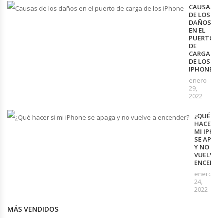
CAUSAS
DE LOS
DAÑOS
EN EL
PUERTO
DE
CARGA
DE LOS
IPHONE
enero
29,
2022
¿QUÉ
HACER 
MI IPH
SE APA
Y NO
VUELVE
ENCEND
enero
24,
2022
MÁS VENDIDOS