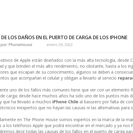
 DE LOS DAÑOS EN EL PUERTO DE CARGA DE LOS IPHONE
o por: PhoneHouse
enero 29, 2022
sitivos de Apple están diseñados con la más alta tecnología, desde C
dad y que brinden el más alto rendimiento, no obstante, hasta a los 
rrores que escapan de su conocimiento, algunos se deben a consecue
ntos que acompañan el celular y obligan a llevarlo al servicio
repara
nte uno de los fallos más comunes tiene que ver con un elemento fu
o de carga; desde hace muchos años ha sido uno de los puntos más d
 y que ha llevado a muchos
iPhone Chile
al basurero por falta de co
 técnicos inexpertos que no hayan las causas ni las alternativas para s
damente en The Phone House somos expertos en la marca de la man
 a los teléfonos Apple que podrá encontrar en el mercado y ya nos 
dremos decir todas las causas de los fallos en el puerto de carga para