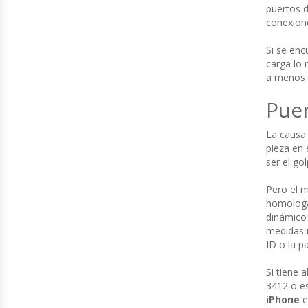
puertos d
conexione
Si se en
carga lo 
a menos 
Puer
La causa
pieza en 
ser el go
Pero el m
homologad
dinámico 
medidas i
ID o la pa
Si tiene 
3412 o es
iPhone
e