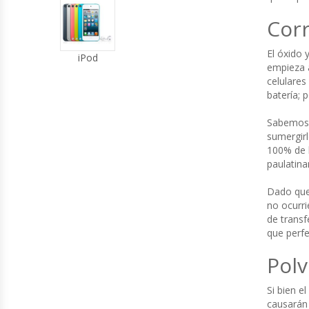
Cor
El óxido 
iPod
empieza a
celulares
batería; 
Sabemos 
sumergirl
100% de l
paulatina
Dado que
no ocurri
de transf
que perfe
Polv
Si bien e
causarán 