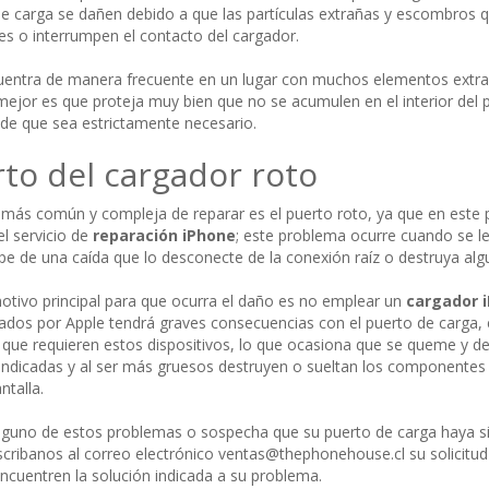
e carga se dañen debido a que las partículas extrañas y escombros que
s o interrumpen el contacto del cargador.
cuentra de manera frecuente en un lugar con muchos elementos extrañ
mejor es que proteja muy bien que no se acumulen en el interior del p
de que sea estrictamente necesario.
to del cargador roto
 más común y compleja de reparar es el puerto roto, ya que en este
el servicio de
reparación iPhone
; este problema ocurre cuando se le
lpe de una caída que lo desconecte de la conexión raíz o destruya a
otivo principal para que ocurra el daño es no emplear un
cargador i
os por Apple tendrá graves consecuencias con el puerto de carga, el 
que requieren estos dispositivos, lo que ocasiona que se queme y de
ndicadas y al ser más gruesos destruyen o sueltan los componentes i
ntalla.
alguno de estos problemas o sospecha que su puerto de carga haya s
cribanos al correo electrónico
ventas@thephonehouse.cl
su solicitu
ncuentren la solución indicada a su problema.