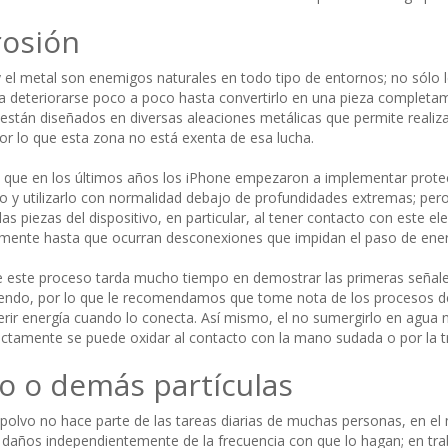
rosión
y el metal son enemigos naturales en todo tipo de entornos; no sólo l
 deteriorarse poco a poco hasta convertirlo en una pieza completame
 están diseñados en diversas aleaciones metálicas que permite realiza
por lo que esta zona no está exenta de esa lucha.
que en los últimos años los iPhone empezaron a implementar protec
o y utilizarlo con normalidad debajo de profundidades extremas; pero
as piezas del dispositivo, en particular, al tener contacto con este e
mente hasta que ocurran desconexiones que impidan el paso de energ
 este proceso tarda mucho tiempo en demostrar las primeras señale
endo, por lo que le recomendamos que tome nota de los procesos de 
erir energía cuando lo conecta. Así mismo, el no sumergirlo en agua 
ctamente se puede oxidar al contacto con la mano sudada o por la tra
o o demás partículas
l polvo no hace parte de las tareas diarias de muchas personas, en e
daños independientemente de la frecuencia con que lo hagan; en tra