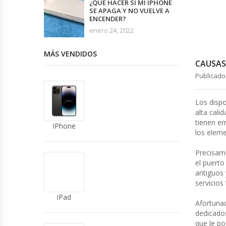
¿QUÉ HACER SI MI IPHONE
SE APAGA Y NO VUELVE A
ENCENDER?
enero 24, 2022
MÁS VENDIDOS
CAUSAS
Publicad
Los dispo
alta cali
tienen e
IPhone
los eleme
Precisame
el puert
antiguos
servicios
iPad
Afortuna
dedicados
que le po