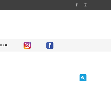
BLOG
🔍