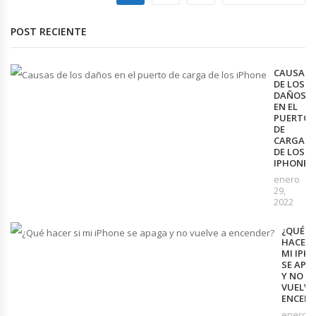
POST RECIENTE
CAUSAS
DE LOS
DAÑOS
EN EL
PUERTO
DE
CARGA
DE LOS
IPHONE
enero
29,
2022
¿QUÉ
HACER 
MI IPH
SE APA
Y NO
VUELVE
ENCEND
enero